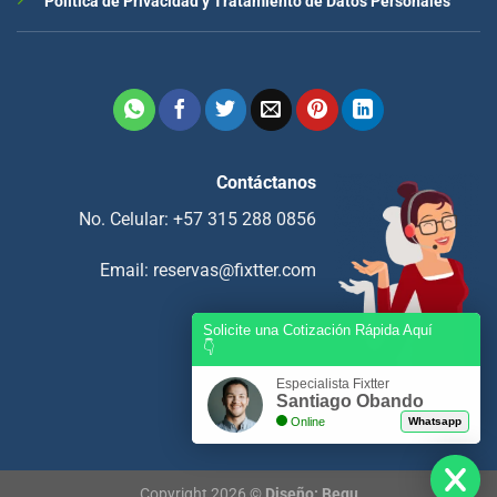
Política de Privacidad y Tratamiento de Datos Personales
Contáctanos
No. Celular: +57 315 288 0856
Email:
reservas@fixtter.com
Solicite una Cotización Rápida Aquí
👇
Especialista Fixtter
Santiago Obando
Online
Whatsapp
Copyright 2026 ©
Diseño: Begu