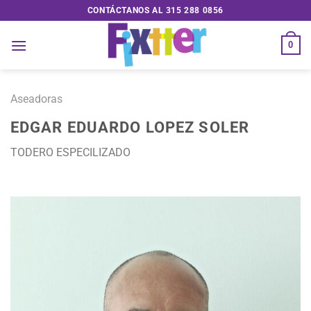
Saltar
CONTÁCTANOS AL 315 288 0856
al
contenido
0
Aseadoras
EDGAR EDUARDO LOPEZ SOLER
TODERO ESPECILIZADO